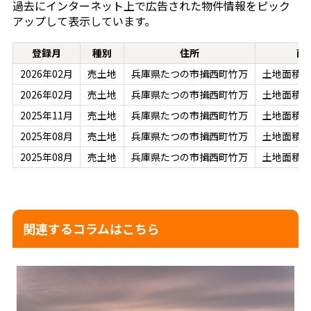
過去にインターネット上で広告された物件情報をピック
アップして表示しています。
登録月
種別
住所
面
2026年02月
売土地
兵庫県たつの市揖西町竹万
土地面積：5
2026年02月
売土地
兵庫県たつの市揖西町竹万
土地面積：5
2025年11月
売土地
兵庫県たつの市揖西町竹万
土地面積：5
2025年08月
売土地
兵庫県たつの市揖西町竹万
土地面積：5
2025年08月
売土地
兵庫県たつの市揖西町竹万
土地面積：2
関連するコラムはこちら