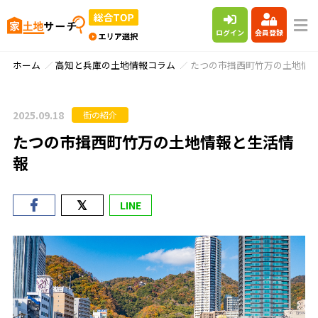
ログイン
会員登録
ホーム
高知と兵庫の土地情報コラム
たつの市揖西町竹万の土地情
2025.09.18
街の紹介
たつの市揖西町竹万の土地情報と生活情
報
LINE