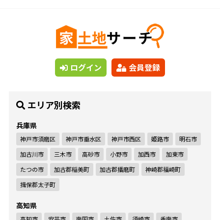
ログイン
会員登録
エリア別検索
兵庫県
神戸市須磨区
神戸市垂水区
神戸市西区
姫路市
明石市
加古川市
三木市
高砂市
小野市
加西市
加東市
たつの市
加古郡稲美町
加古郡播磨町
神崎郡福崎町
揖保郡太子町
高知県
高知市
安芸市
南国市
土佐市
須崎市
香南市