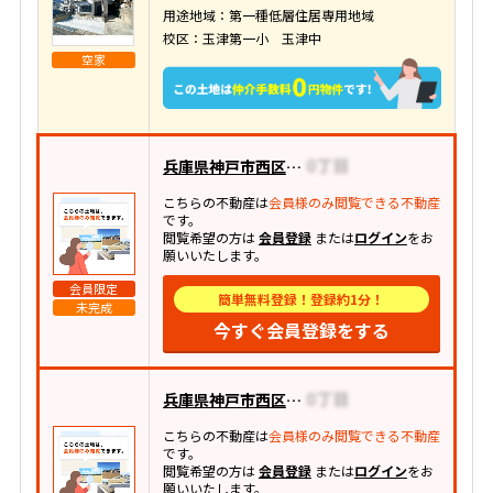
用途地域：第一種低層住居専用地域
校区：玉津第一小 玉津中
空家
兵庫県神戸市西区竹の台
こちらの不動産は
会員様のみ閲覧できる不動産
です。
閲覧希望の方は
会員登録
または
ログイン
をお
願いいたします。
会員限定
簡単無料登録！登録約1分！
未完成
今すぐ会員登録をする
兵庫県神戸市西区神出町小束野
こちらの不動産は
会員様のみ閲覧できる不動産
です。
閲覧希望の方は
会員登録
または
ログイン
をお
願いいたします。