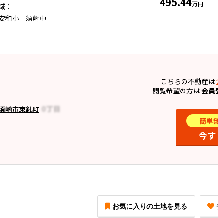
495.44
万円
域：
安和小 須崎中
こちらの不動産は
閲覧希望の方は
会員
須崎市東糺町
簡単
今す
お気に入りの土地を見る