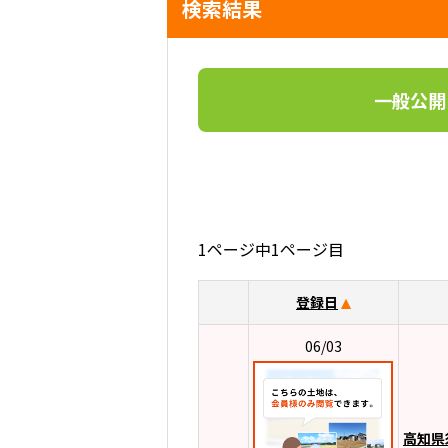
検索結果
一般公開
1ページ中1ページ目
登録日
06/03
高知県