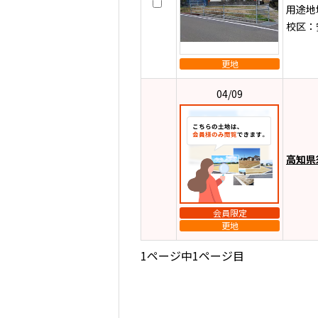
用途地
校区：
更地
04/09
高知県
会員限定
更地
1ページ中1ページ目