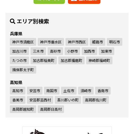
エリア別検索
兵庫県
神戸市須磨区
神戸市垂水区
神戸市西区
姫路市
明石市
加古川市
三木市
高砂市
小野市
加西市
加東市
たつの市
加古郡稲美町
加古郡播磨町
神崎郡福崎町
揖保郡太子町
高知県
高知市
安芸市
南国市
土佐市
須崎市
香南市
香美市
安芸郡芸西村
吾川郡いの町
高岡郡佐川町
高岡郡越知町
高岡郡日高村