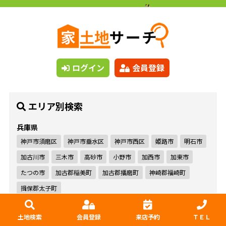
ログイン
会員登録
エリア別検索
兵庫県
神戸市須磨区
神戸市垂水区
神戸市西区
姫路市
明石市
加古川市
三木市
高砂市
小野市
加西市
加東市
たつの市
加古郡稲美町
加古郡播磨町
神崎郡福崎町
揖保郡太子町
高知県
土地検索
会員登録
来店予約
ＴＥＬ
高知市
安芸市
南国市
土佐市
須崎市
香南市