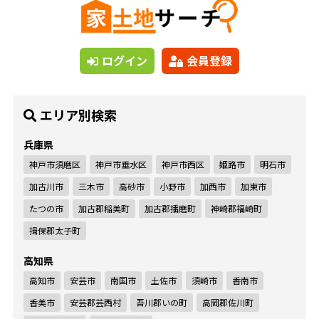
ログイン
会員登録
エリア別検索
兵庫県
神戸市須磨区
神戸市垂水区
神戸市西区
姫路市
明石市
加古川市
三木市
高砂市
小野市
加西市
加東市
たつの市
加古郡稲美町
加古郡播磨町
神崎郡福崎町
揖保郡太子町
高知県
高知市
安芸市
南国市
土佐市
須崎市
香南市
香美市
安芸郡芸西村
吾川郡いの町
高岡郡佐川町