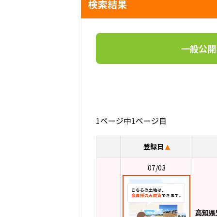
検索結果
一般公開
1ページ中1ページ目
登録日
07/03
高知県