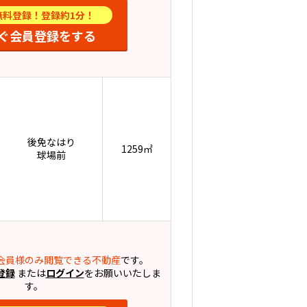
無料登録！登録約1分！
ぐ会員登録をする
後免なはり
1259㎡
球場前
会員様のみ閲覧できる不動産
です。
登録
または
ログイン
をお願いいたしま
す。