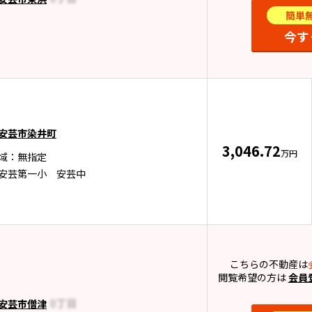
簡単
今す
安芸市染井町
3,046.72
万円
域：無指定
安芸第一小 安芸中
こちらの不動産は
閲覧希望の方は
会員
安芸市僧津