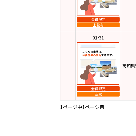
会員限定
上物有
01/31
高知県
会員限定
空家
1ページ中1ページ目